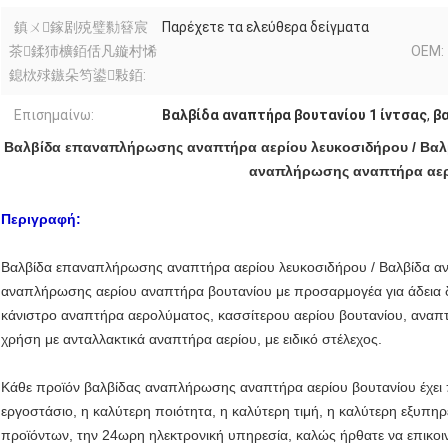
鎮ㄨ鎵剧殑璧勬簮宸
Παρέχετε τα ελεύθερα δείγματα
茶鍒犻櫎銆佸凡鏇村悕
OEM:
鎴栨殏鏃朵笉鍙敤銆:
Επισημαίνω:
Βαλβίδα αναπτήρα βουτανίου 1 ίντσας
,
β
Βαλβίδα επαναπλήρωσης αναπτήρα αερίου λευκοσιδήρου / Βαλ
αναπλήρωσης αναπτήρα αερ
Περιγραφή:
Βαλβίδα επαναπλήρωσης αναπτήρα αερίου λευκοσιδήρου / Βαλβίδα α
αναπλήρωσης αερίου αναπτήρα βουτανίου με προσαρμογέα για άδεια δο
κάνιστρο αναπτήρα αερολύματος, κασσίτερου αερίου βουτανίου, αναπτήρ
χρήση με ανταλλακτικά αναπτήρα αερίου, με ειδικό στέλεχος.
Κάθε προϊόν βαλβίδας αναπλήρωσης αναπτήρα αερίου βουτανίου έχει 
εργοστάσιο, η καλύτερη ποιότητα, η καλύτερη τιμή, η καλύτερη εξυπ
προϊόντων, την 24ωρη ηλεκτρονική υπηρεσία, καλώς ήρθατε να επικοι