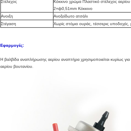
Στέλεχος
Κόκκινο χρώμα Πλαστικό στέλεχος αερίου
2×ф0,51mm Κόκκινο
Ανοιξη
Ανοξείδωτο ατσάλι
Στέγαση
Χωρίς στόμιο ουράς, τέσσερις υποδοχές,
Εφαρμογές:
Η βαλβίδα αναπλήρωσης αερίου αναπτήρα χρησιμοποιείται κυρίως γι
αερίου βουτανίου.