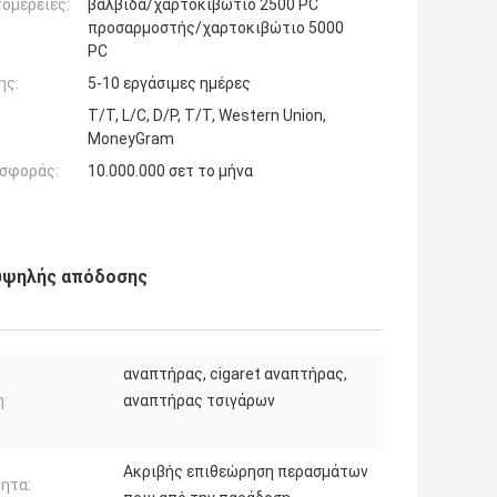
ομέρειες:
βαλβίδα/χαρτοκιβώτιο 2500 PC
προσαρμοστής/χαρτοκιβώτιο 5000
PC
ης:
5-10 εργάσιμες ημέρες
T/T, L/C, D/P, T/T, Western Union,
MoneyGram
σφοράς:
10.000.000 σετ το μήνα
 υψηλής απόδοσης
αναπτήρας, cigaret αναπτήρας,
:
αναπτήρας τσιγάρων
Ακριβής επιθεώρηση περασμάτων
ητα: