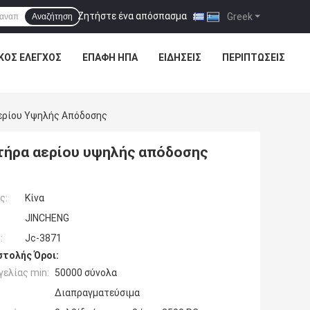
Ζητήστε ένα απόσπασμα
|
Greek
Αναζήτηση
ΚΌΣ ΈΛΕΓΧΟΣ
ΕΠΑΦΉ ΗΠΑ
ΕΙΔΉΣΕΙΣ
ΠΕΡΙΠΤΏΣΕΙΣ
ερίου Υψηλής Απόδοσης
τήρα αερίου υψηλής απόδοσης
ς:
Κίνα
JINCHENG
:
Jc-3871
τολής Όροι:
ελίας min:
50000 σύνολα
Διαπραγματεύσιμα