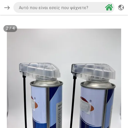
2
/
4