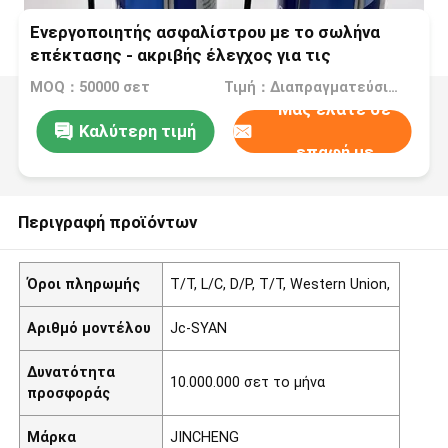
Ενεργοποιητής ασφαλίστρου με το σωλήνα
επέκτασης - ακριβής έλεγχος για τις
βιομηχανικές εφαρμογές
MOQ：50000 σετ
Τιμή：Διαπραγματεύσιμα
Μας ελάτε σε
Καλύτερη τιμή
επαφή με
Περιγραφή προϊόντων
Όροι πληρωμής
T/T, L/C, D/P, T/T, Western Union,
Αριθμό μοντέλου
Jc-SYAN
Δυνατότητα
10.000.000 σετ το μήνα
προσφοράς
Μάρκα
JINCHENG