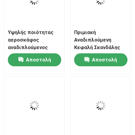
Υψηλής ποιότητας
Πριμιακή
αεροσκάφος
Αναδιπλούμενη
αναδιπλούμενος
Κεφαλή Σκανδάλης
ενεργοποιητής
Αεροζόλ με Στεγανό
Αποστολή
Αποστολή
σκανδάλη με
Μηχανισμό
μηχανισμό
Κλειδώματος και
ερώτησης
ερώτησης
κλειδώματος
Ενσωματωμένο
ασφαλείας από
Σωλήνα Επέκτασης
διαρροές και
για Ψεκασμό Διπλής
Σπίτι
ενσωματωμένο
Δράσης
σωλήνα επέκτασης
Προϊόντα
Βίντεο