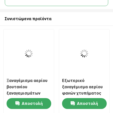
Συνιστώμενα προϊόντα
Σπίτι
Ξαναγέμισμα αερίου
Εξωτερικό
βουτανίου
ξαναγέμισμα αερίου
ξαναγεμισμάτων
φανών χτυπήματος
Προϊόντα
φανών αερίου
ξαναγεμισμάτων
Αποστολή
Αποστολή
βουτανίου οικιακής
κυλίνδρων αερίου
Βίντεο
χρήσης κουζινών για
βουτανίου χρήσης