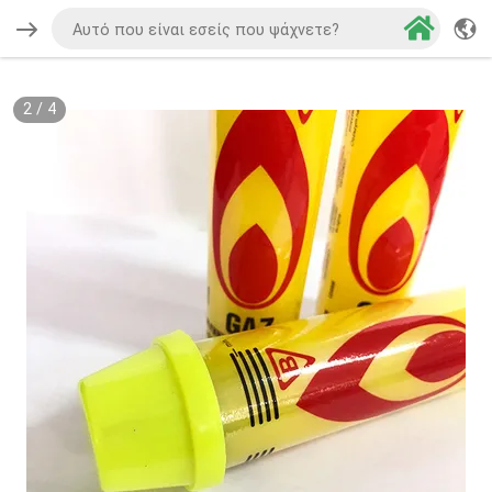
2
/
4