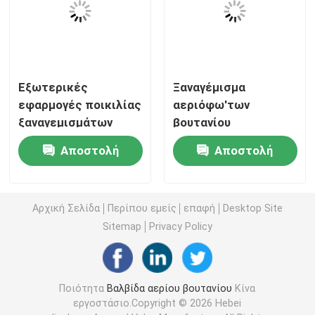
Βαλβίδα φυσιγγίου αερίου
Βαλβίδα επαναπλήρωσης αναπτήρα αερίου
Εξωτερικές
Ξαναγέμισμα
εφαρμογές ποικιλίας
αεριόφω'των
ξαναγεμισμάτων
βουτανίου
βαλβίδα αναπτήρα αερίου βουτανίου
αεριόφω'των
μπουκαλιών της PET
Αποστολή
Αποστολή
βουτανίου
απόδειξης διαρροής
Δοχείο αερίου βουτανίου
μαγειρέματος 80ml
για τους αναπτήρες
ερώτησης
ερώτησης
τσέπης
Αρχική Σελίδα
Περίπου εμείς
επαφή
Desktop Site
Βαλβίδα ενεργοποίησης MDF
Sitemap
Privacy Policy
Βαλβίδα χρωμάτων ψεκασμού
Ποιότητα
Βαλβίδα αερίου βουτανίου
Κίνα
Βαλβίδα καθαρισμού του καρμπυρατήρα
εργοστάσιο.Copyright © 2026 Hebei