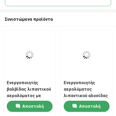
Συνιστώμενα προϊόντα
Σπίτι
Ενεργοποιητής
Ενεργοποιητής
βαλβίδας λιπαντικού
αερολύματος
αερολύματος με
λιπαντικού αλυσίδας
Προϊόντα
κλειδαριά,
αυτοκινήτου,
Αποστολή
Αποστολή
ενεργοποιητής
προβολέας
Βίντεο
ελέγχου βαλβίδας
ψεκασμού