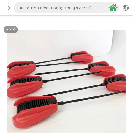
2
/
4