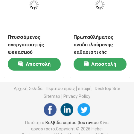
Βαλβίδα φυσιγγίου αερίου
Βαλβίδα επαναπλήρωσης αναπτήρα αερίου
Πτυσσόμενος
Πρωταθλήματος
ενεργοποιητής
αναδιπλούμενης
ψεκασμού
καθαριστικής
βαλβίδα αναπτήρα αερίου βουτανίου
αερολύματος,
ψεκαστήρα
Αποστολή
Αποστολή
Αναδιπλούμενο
ενεργοποιητής
Δοχείο αερίου βουτανίου
ακροφύσιο δοχείων
διανομής σκανδάλη
ερώτησης
ερώτησης
αερολύματος τυπική
για εφαρμογές
Αρχική Σελίδα
Περίπου εμείς
επαφή
Desktop Site
προδιαγραφή
φροντίδας
Βαλβίδα ενεργοποίησης MDF
βαλβίδας,
επιφάνειας με
Sitemap
Privacy Policy
τοποθέτηση
λειτουργία
Βαλβίδα χρωμάτων ψεκασμού
ψεκασμού ακριβείας
εξοικονόμησης
χώρου
Ποιότητα
Βαλβίδα αερίου βουτανίου
Κίνα
Βαλβίδα καθαρισμού του καρμπυρατήρα
εργοστάσιο.Copyright © 2026 Hebei