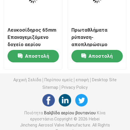
Βαλβίδα φυσιγγίου αερίου
Λευκοσίδηρος 65mm
Πρωταθλήματα
Βαλβίδα επαναπλήρωσης αναπτήρα αερίου
Επαναγεμιζόμενο
ρύπανση-
δοχείο αερίου
αποπληρώσιμο
βουτανίου για
βουτάνιο καυσίμου
βαλβίδα αναπτήρα αερίου βουτανίου
Αποστολή
Αποστολή
εξαιρετική
με υπερκαθαρό
σταθερότητα
καύσιμο για κάμπινγκ
ερώτησης
ερώτησης
Δοχείο αερίου βουτανίου
αποθήκευσης
και μαγειρική σε
Αρχική Σελίδα
Περίπου εμείς
επαφή
Desktop Site
εξωτερικούς χώρους
Sitemap
Privacy Policy
Βαλβίδα ενεργοποίησης MDF
Βαλβίδα χρωμάτων ψεκασμού
Ποιότητα
Βαλβίδα αερίου βουτανίου
Κίνα
εργοστάσιο.Copyright © 2026 Hebei
Βαλβίδα καθαρισμού του καρμπυρατήρα
Jincheng Aerosol Valve Manufacture. All Rights