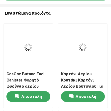
Συνιστώμενα προϊόντα
GasOne Butane Fuel
Καρτόνι Αερίου
Σπίτι
Canister Φορητό
Κουτάκι Καρτόνι
φυσίγγιο αερίου
Αερίου Βουτανίου Για
βουτανίου για
Κατασκηνώσεις
Προϊόντα
Αποστολή
Αποστολή
εξωτερική μαγειρική
Αποθήκευση
Κατασκηνώσεων
καυσίμου μαγειρικής
ερώτησης
ερώτησης
Βίντεο