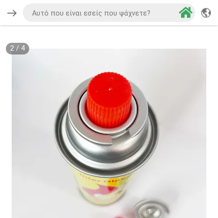
2
/
4