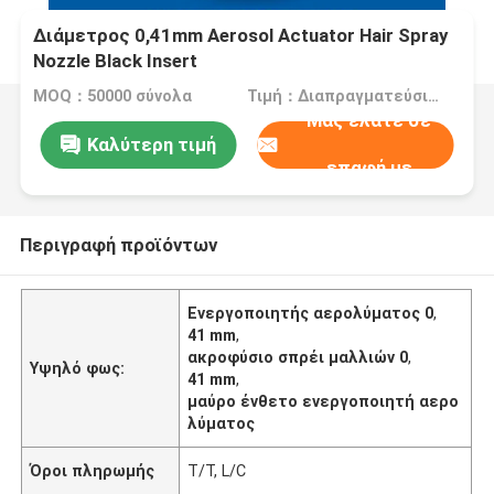
Διάμετρος 0,41mm Aerosol Actuator Hair Spray
Nozzle Black Insert
MOQ：50000 σύνολα
Τιμή：Διαπραγματεύσιμα
Μας ελάτε σε
Καλύτερη τιμή
επαφή με
Περιγραφή προϊόντων
Ενεργοποιητής αερολύματος 0
,
41 mm
,
ακροφύσιο σπρέι μαλλιών 0
,
Υψηλό φως:
41 mm
,
μαύρο ένθετο ενεργοποιητή αερο
λύματος
Όροι πληρωμής
T/T, L/C