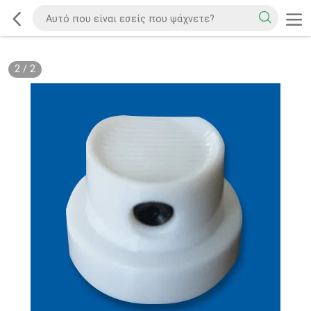
2
/
2