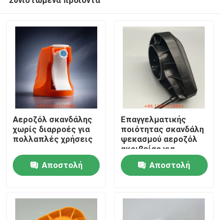
Αεροζόλ σκανδάλης
Επαγγελματικής
χωρίς διαρροές για
ποιότητας σκανδάλη
πολλαπλές χρήσεις
ψεκασμού αεροζόλ
ακριβείας για
Σπίτι
αυτοκινητοβιομηχανικά
Αποστολή
Αποστολή
και βιομηχανικά
επιχρίσματα με
ερώτησης
ερώτησης
Προϊόντα
ρυθμιζόμενο
ακροφύσιο
Βίντεο